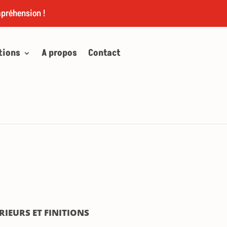
mpréhension !
tions
A propos
Contact
IEURS ET FINITIONS